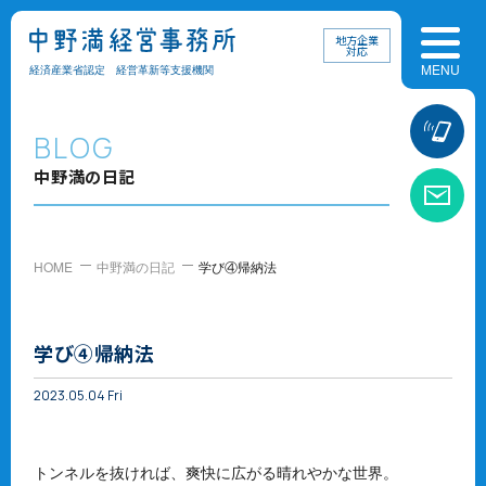
地方企業
対応
経済産業省認定 経営革新等支援機関
お
BLOG
中野満の日記
お
HOME
中野満の日記
学び④帰納法
学び④帰納法
2023.05.04 Fri
トンネルを抜ければ、爽快に広がる晴れやかな世界。