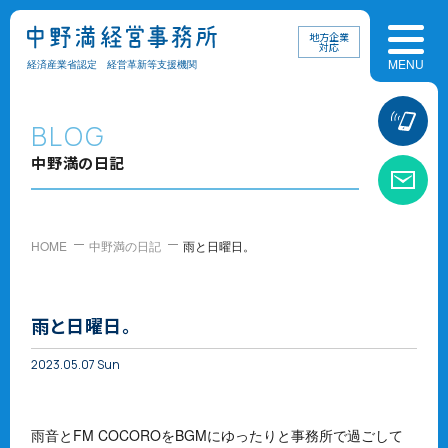
地方企業
対応
経済産業省認定 経営革新等支援機関
お
BLOG
中野満の日記
お
HOME
中野満の日記
雨と日曜日。
雨と日曜日。
2023.05.07 Sun
雨音とFM COCOROをBGMにゆったりと事務所で過ごして