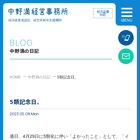
地方企業
対応
経済産業省認定 経営革新等支援機関
お
BLOG
中野満の日記
お
HOME
中野満の日記
5類記念日。
5類記念日。
2023.05.08 Mon
過日、4月29日に5類化に伴い「よかったこと」として、「イ