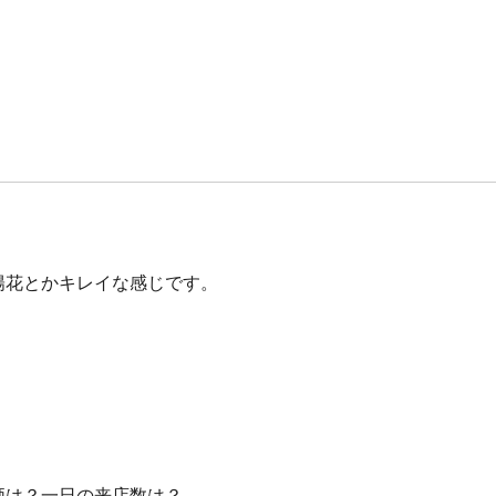
陽花とかキレイな感じです。
価は？一日の来店数は？