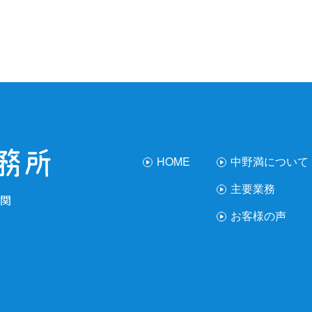
HOME
中野満について
主要業務
関
お客様の声