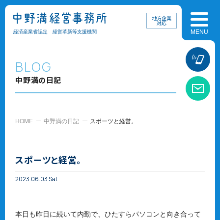
地方企業
対応
経済産業省認定 経営革新等支援機関
お
BLOG
中野満の日記
お
HOME
中野満の日記
スポーツと経営。
スポーツと経営。
2023.06.03 Sat
本日も昨日に続いて内勤で、ひたすらパソコンと向き合って