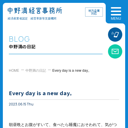
地方企業
対応
経済産業省認定 経営革新等支援機関
お
BLOG
中野満の日記
お
HOME
中野満の日記
Every day is a new day。
Every day is a new day。
2023.06.15 Thu
朝昼晩とお腹がすいて、食べたら睡魔におそわれて、気がつ