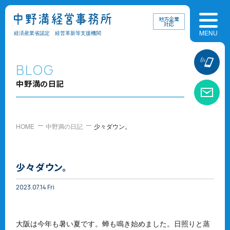
地方企業
対応
経済産業省認定 経営革新等支援機関
お
BLOG
中野満の日記
お
HOME
中野満の日記
少々ダウン。
少々ダウン。
2023.07.14 Fri
大阪は今年も暑い夏です。蝉も鳴き始めました。日照りと蒸