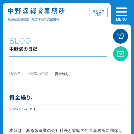
地方企業
対応
経済産業省認定 経営革新等支援機関
お
BLOG
中野満の日記
お
HOME
中野満の日記
資金繰り。
資金繰り。
2023.07.27 Thu
本日は、ある製造業の会社社長と管轄の年金事務所に同席し