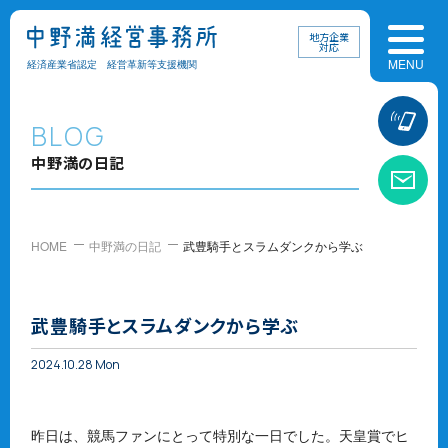
地方企業
対応
経済産業省認定 経営革新等支援機関
お
BLOG
中野満の日記
お
HOME
中野満の日記
武豊騎手とスラムダンクから学ぶ
武豊騎手とスラムダンクから学ぶ
2024.10.28 Mon
昨日は、競馬ファンにとって特別な一日でした。天皇賞でヒ