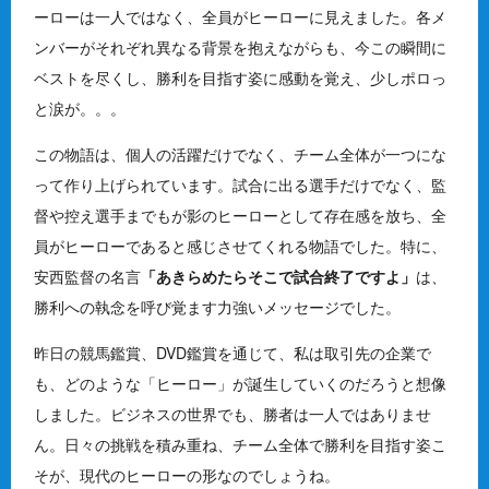
ーローは一人ではなく、全員がヒーローに見えました。各メ
ンバーがそれぞれ異なる背景を抱えながらも、今この瞬間に
ベストを尽くし、勝利を目指す姿に感動を覚え、少しポロっ
と涙が。。。
この物語は、個人の活躍だけでなく、チーム全体が一つにな
って作り上げられています。試合に出る選手だけでなく、監
督や控え選手までもが影のヒーローとして存在感を放ち、全
員がヒーローであると感じさせてくれる物語でした。特に、
安西監督の名言
「あきらめたらそこで試合終了ですよ」
は、
勝利への執念を呼び覚ます力強いメッセージでした。
昨日の競馬鑑賞、DVD鑑賞を通じて、私は取引先の企業で
も、どのような「ヒーロー」が誕生していくのだろうと想像
しました。ビジネスの世界でも、勝者は一人ではありませ
ん。日々の挑戦を積み重ね、チーム全体で勝利を目指す姿こ
そが、現代のヒーローの形なのでしょうね。