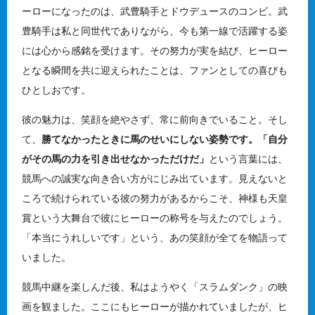
ーローになったのは、武豊騎手とドウデュースのコンビ。武
豊騎手は私と同世代でありながら、今も第一線で活躍する姿
には心から感銘を受けます。その努力が実を結び、ヒーロー
となる瞬間を共に迎えられたことは、ファンとしての喜びも
ひとしおです。
彼の魅力は、笑顔を絶やさず、常に前向きでいること。そし
て、
勝てなかったときに馬のせいにしない姿勢です。「自分
がその馬の力を引き出せなかっただけだ」
という言葉には、
競馬への誠実な向き合い方がにじみ出ています。見えないと
ころで続けられている彼の努力があるからこそ、神様も天皇
賞という大舞台で彼にヒーローの称号を与えたのでしょう。
「本当にうれしいです」という、あの笑顔が全てを物語って
いました。
競馬中継を楽しんだ後、私はようやく「スラムダンク」の映
画を観ました。ここにもヒーローが描かれていましたが、ヒ