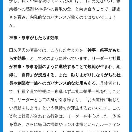
かし、長く企業を続けていくためには、目に見えない力、創
業者への感謝や神様への畏敬の念、と向き合うことで、謙虚
さを育み、内発的なガバナンスが働くのではないでしょう
か。
神事・祭事がもたらす効果
田久保氏の著書では、こうした考え方を「
神事・祭事がもた
らす効果
」として次のように述べています。
リーダーと社員
が神事・祭事を型のように継続することで規範が生まれ、組
織に「自律」が浸透する。また、独りよがりになりがちな社
長や創業者一族へのガバナンス的な効用もある。
具体例とし
て、社員全員で神棚に一糸乱れず二礼二拍手一礼を行うこと
で、リーダーとしての身が引き締まり、「お天道様に恥じな
い行動をしよう」という気持ちが芽生えるといいます。この
姿勢に社員が合わせる行為は、リーダーを中心とした一体感
を育み、さらに毎日の掃除やラジオ体操といったルーティン