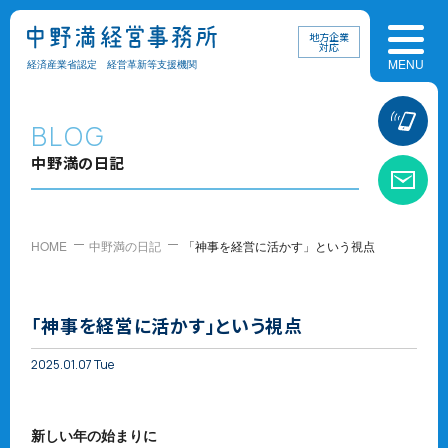
地方企業
対応
経済産業省認定 経営革新等支援機関
お
BLOG
中野満の日記
お
HOME
中野満の日記
「神事を経営に活かす」という視点
「神事を経営に活かす」という視点
2025.01.07 Tue
新しい年の始まりに