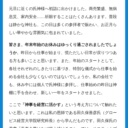
元旦に近くの氏神様へ初詣に出かけました。商売繁盛、無病
息災、家内安全……祈願することはたくさんあります。普段
は静かな神社も、この日は多くの参拝者で賑わい、お正月ら
しい華やかな雰囲気に包まれていました。
皆さま、年末年始のお休みはゆっくり過ごされましたでしょ
うか
。昨日から仕事が始まり、慌ただしい日常が戻りつつあ
る方も多いことと思います。また、年始のスタートとして、
各社それぞれのしきたりに基づき、特別な儀式から仕事を始
める会社も少なくないのではないでしょうか。私の会社で
も、休み中には個人で氏神様に参拝し、仕事始めの昨日は神
棚に手を合わせ、新しい一年をスタートさせました。
ここで
「神事を経営に活かす」
という考え方について触れた
いと思います。これは私の恩師である田久保善彦氏（グロー
ビス経営大学院研究科長）から学んだものです。田久保氏の