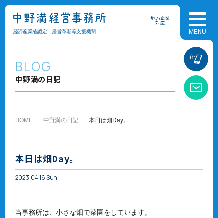
地方企業
対応
経済産業省認定 経営革新等支援機関
お
BLOG
中野満の日記
お
HOME
中野満の日記
本日は畑Day。
本日は畑Day。
2023.04.16 Sun
当事務所は、小さな畑で菜園をしています。